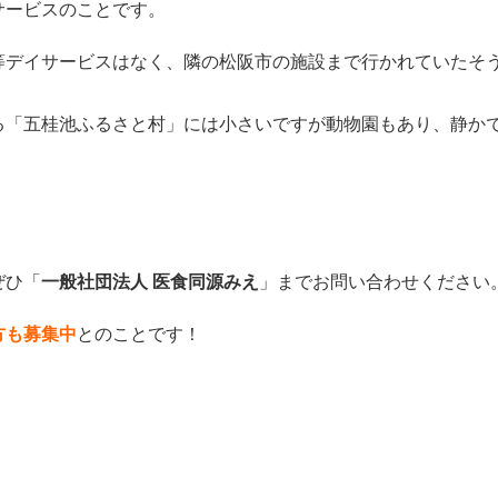
サービスのことです。
等デイサービスはなく、隣の松阪市の施設まで行かれていたそ
る「五桂池ふるさと村」には小さいですが動物園もあり、静か
ぜひ「
一般社団法人 医食同源みえ
」まで
お
問
い合わせください
方も募集中
とのことです！