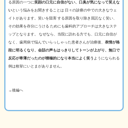
る原因の一つに
笑顔の口元に自信がない、口臭が気になって笑えな
い
という悩みをお聞きすることは
日々の診療の中での大きなウェ
イトがあります。笑いを阻害
する原因を取り除き屈託なく笑い、
その効果を存分にうける
ためにも歯科的アプローチは大きなステ
ップとなります。
なぜなら、当院に訪れる方でも、口元に自信が
なく、歯周病で悩んでいらっしゃった患者さんが治療後、
表情が格
段に明るくなり、会話の声もはっきりしてトーンが上がり、無口で
反応が希薄だったのが積極的になり本当によく笑う
ようになられる
例は枚挙にいとまがありません。
→
後編へ