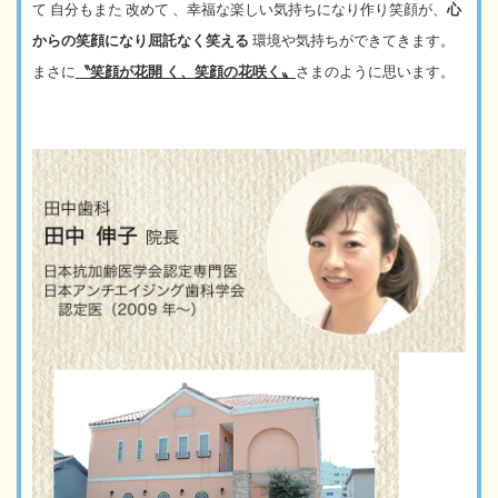
て
自
分
も
ま
た
改
め
て
、
幸
福
な
楽
し
い
気
持
ち
に
なり作り笑顔が、
心
からの笑顔になり屈託なく笑える
環境や気持ちができてきます。
まさに
〝笑顔が花開
く、笑顔の花咲く〟
さまのように思います。