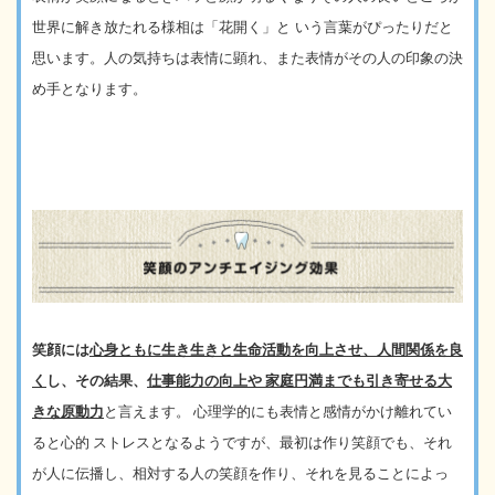
世界に解き放たれる様相は「花開く」と
いう言葉がぴったりだと
思います。人の気持ちは表情に顕れ、また表情がその人の印象の決
め手となります。
笑顔には
心身ともに生き生きと生命活動を向上さ
せ、人間関係を良
く
し、その結果、
仕事能力の向上や
家庭円満までも引き寄せる大
きな原動力
と言えます。
心理学的にも表情と感情がかけ離れてい
ると心的
ストレスとなるようですが、最初は作り笑顔でも、それ
が人に伝播し、相対する人の笑顔を作り、それを見るこ
と
に
よ
っ