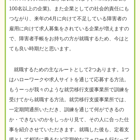
100
名以上の企業
)
。また企業としての社会的責任にも
つながり、来年の
4
月に向けて不足している障害者の
雇用に向けて求人募集をされている企業が増えますの
で、障害者手帳をお持ちの方が就職するため、今はと
ても良い時期だと思います。
就職するための主なルートとして
2
つあります。
1
つ
はハローワークや求人サイトを通じて応募する方法。
もうーっが我々のような就労移行支援事業所で訓練を
受けてから就職する方法。就労移行支援事業所では、
一定期間通所いただき、訓練を通じて何ができるの
か・できないのかをしっかり見て、その人に合った仕
事を紹介させていただきます。就職した後も、定着支
援として相談に乗るなど定期的なフォローも行なって