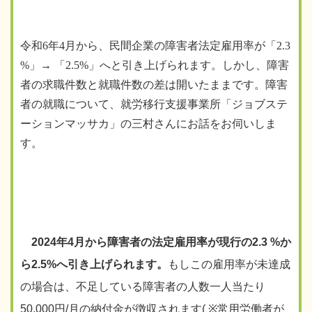
令和
6
年
4
月から、民間企業の障害者法定雇用率が「
2.3
%
」
→
「
2.5%
」へと引き上げられます。しかし、障害
者の求職件数と就職件数の差は開いたままです。障害
者の就職について、就労移行支援事業所「ジョブステ
ーションマッサカ」の三村さんにお話をお伺いしま
す。
2024
年
4
月から障害者の法定雇用率が現行の
2.3 %
か
ら
2.5%
へ引き上げられます。
もしこの雇用率が未達成
の場合は、不足している障害者の人数一人当たり
50,000
円
/
月の納付金が徴収されます
( ※
常用労働者が